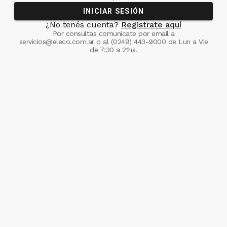
INICIAR SESIÓN
¿No tenés cuenta?
Registrate aquí
Por consultas comunicate
por email a
servicios@eleco.com.ar
o al
(0249) 443-9000
de Lun a Vie
de 7:30 a 21hs.