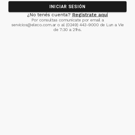
INICIAR SESIÓN
¿No tenés cuenta?
Registrate aquí
Por consultas comunicate
por email a
servicios@eleco.com.ar
o al
(0249) 443-9000
de Lun a Vie
de 7:30 a 21hs.