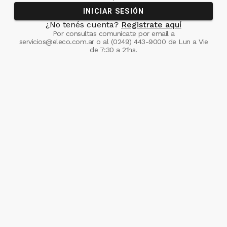
INICIAR SESIÓN
¿No tenés cuenta?
Registrate aquí
Por consultas comunicate
por email a
servicios@eleco.com.ar
o al
(0249) 443-9000
de Lun a Vie
de 7:30 a 21hs.