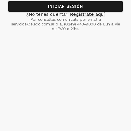
INICIAR SESIÓN
¿No tenés cuenta?
Registrate aquí
Por consultas comunicate
por email a
servicios@eleco.com.ar
o al
(0249) 443-9000
de Lun a Vie
de 7:30 a 21hs.