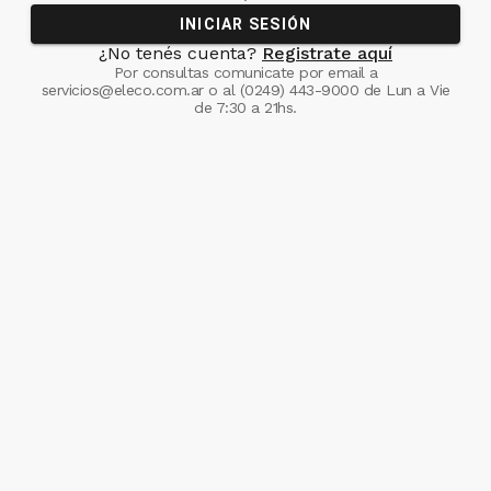
INICIAR SESIÓN
¿No tenés cuenta?
Registrate aquí
Por consultas comunicate
por email a
servicios@eleco.com.ar
o al
(0249) 443-9000
de Lun a Vie
de 7:30 a 21hs.