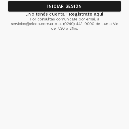
INICIAR SESIÓN
¿No tenés cuenta?
Registrate aquí
Por consultas comunicate
por email a
servicios@eleco.com.ar
o al
(0249) 443-9000
de Lun a Vie
de 7:30 a 21hs.