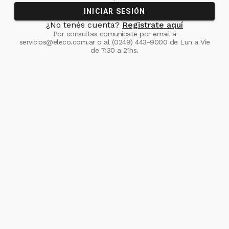
INICIAR SESIÓN
¿No tenés cuenta?
Registrate aquí
Por consultas comunicate
por email a
servicios@eleco.com.ar
o al
(0249) 443-9000
de Lun a Vie
de 7:30 a 21hs.