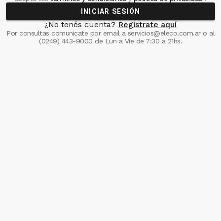
INICIAR SESIÓN
¿No tenés cuenta?
Registrate aquí
Por consultas comunicate
por email a
servicios@eleco.com.ar
o al
(0249) 443-9000
de Lun a Vie de 7:30 a 21hs.