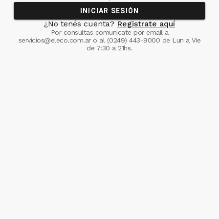
INICIAR SESIÓN
¿No tenés cuenta?
Registrate aquí
Por consultas comunicate
por email a
servicios@eleco.com.ar
o al
(0249) 443-9000
de Lun a Vie
de 7:30 a 21hs.