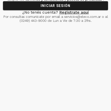
INICIAR SESIÓN
¿No tenés cuenta?
Registrate aquí
Por consultas comunicate
por email a
servicios@eleco.com.ar
o al
(0249) 443-9000
de Lun a Vie de 7:30 a 21hs.