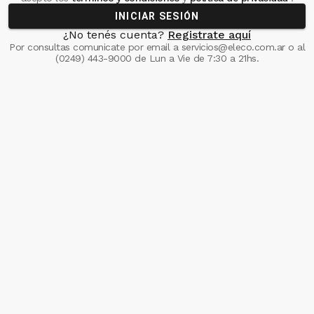
INICIAR SESIÓN
¿No tenés cuenta?
Registrate aquí
Por consultas comunicate
por email a
servicios@eleco.com.ar
o al
(0249) 443-9000
de Lun a Vie de 7:30 a 21hs.