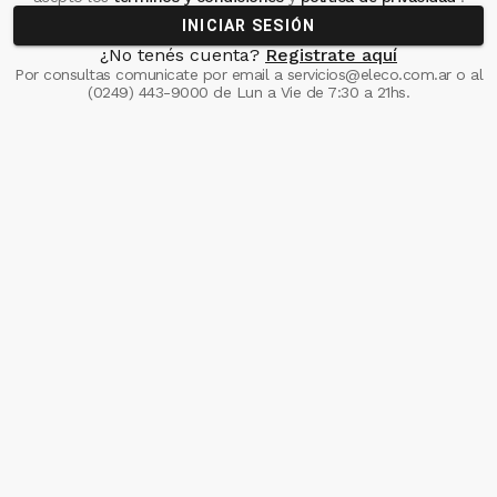
INICIAR SESIÓN
¿No tenés cuenta?
Registrate aquí
Por consultas comunicate
por email a
servicios@eleco.com.ar
o al
(0249) 443-9000
de Lun a Vie de 7:30 a 21hs.