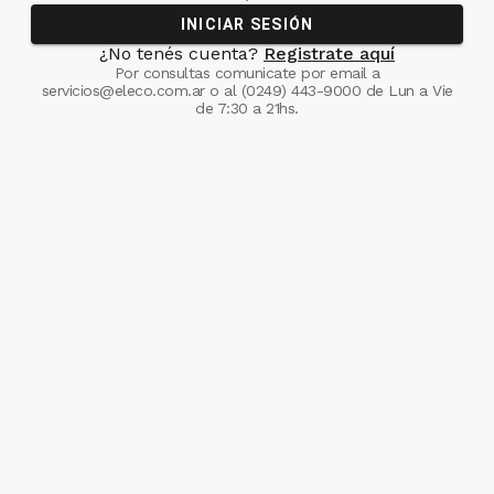
INICIAR SESIÓN
¿No tenés cuenta?
Registrate aquí
Por consultas comunicate
por email a
servicios@eleco.com.ar
o al
(0249) 443-9000
de Lun a Vie
de 7:30 a 21hs.