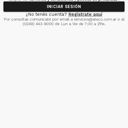
INICIAR SESIÓN
¿No tenés cuenta?
Registrate aquí
Por consultas comunicate
por email a
servicios@eleco.com.ar
o al
(0249) 443-9000
de Lun a Vie de 7:30 a 21hs.