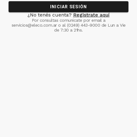
INICIAR SESIÓN
¿No tenés cuenta?
Registrate aquí
Por consultas comunicate
por email a
servicios@eleco.com.ar
o al
(0249) 443-9000
de Lun a Vie
de 7:30 a 21hs.