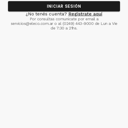
INICIAR SESIÓN
¿No tenés cuenta?
Registrate aquí
Por consultas comunicate
por email a
servicios@eleco.com.ar
o al
(0249) 443-9000
de Lun a Vie
de 7:30 a 21hs.