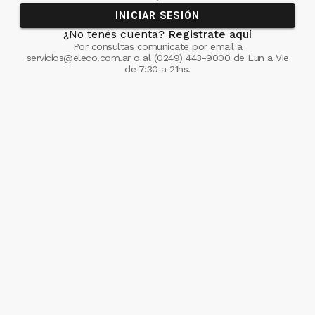
INICIAR SESIÓN
¿No tenés cuenta?
Registrate aquí
Por consultas comunicate
por email a
servicios@eleco.com.ar
o al
(0249) 443-9000
de Lun a Vie
de 7:30 a 21hs.