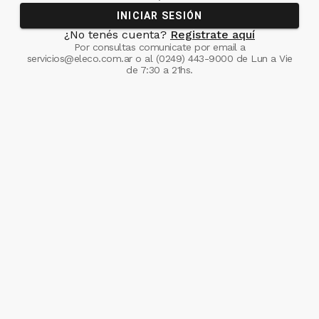
INICIAR SESIÓN
¿No tenés cuenta?
Registrate aquí
Por consultas comunicate
por email a
servicios@eleco.com.ar
o al
(0249) 443-9000
de Lun a Vie
de 7:30 a 21hs.