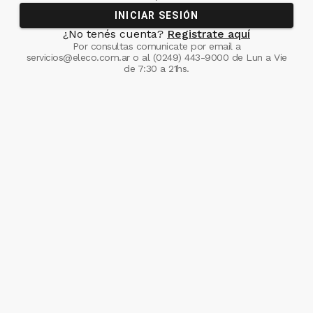
INICIAR SESIÓN
¿No tenés cuenta?
Registrate aquí
Por consultas comunicate
por email a
servicios@eleco.com.ar
o al
(0249) 443-9000
de Lun a Vie
de 7:30 a 21hs.