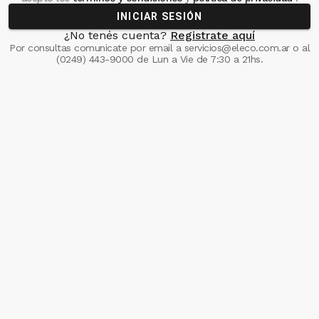
INICIAR SESIÓN
¿No tenés cuenta?
Registrate aquí
Por consultas comunicate
por email a
servicios@eleco.com.ar
o al
(0249) 443-9000
de Lun a Vie de 7:30 a 21hs.