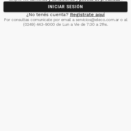
INICIAR SESIÓN
¿No tenés cuenta?
Registrate aquí
Por consultas comunicate
por email a
servicios@eleco.com.ar
o al
(0249) 443-9000
de Lun a Vie de 7:30 a 21hs.