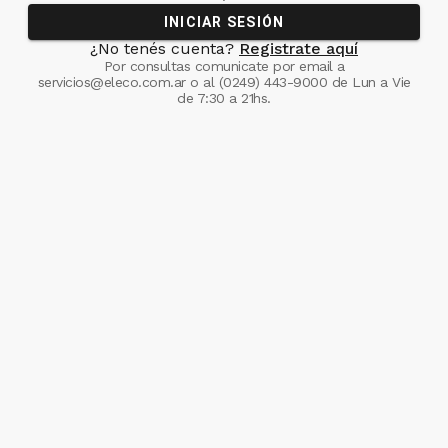
INICIAR SESIÓN
¿No tenés cuenta?
Registrate aquí
Por consultas comunicate
por email a
servicios@eleco.com.ar
o al
(0249) 443-9000
de Lun a Vie
de 7:30 a 21hs.