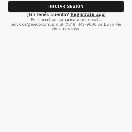
INICIAR SESIÓN
¿No tenés cuenta?
Registrate aquí
Por consultas comunicate
por email a
servicios@eleco.com.ar
o al
(0249) 443-9000
de Lun a Vie
de 7:30 a 21hs.