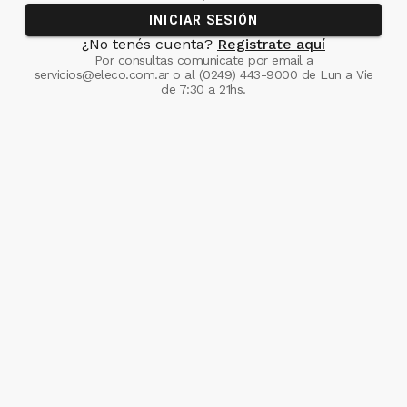
INICIAR SESIÓN
¿No tenés cuenta?
Registrate aquí
Por consultas comunicate
por email a
servicios@eleco.com.ar
o al
(0249) 443-9000
de Lun a Vie
de 7:30 a 21hs.