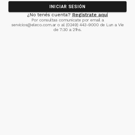
INICIAR SESIÓN
¿No tenés cuenta?
Registrate aquí
Por consultas comunicate
por email a
servicios@eleco.com.ar
o al
(0249) 443-9000
de Lun a Vie
de 7:30 a 21hs.