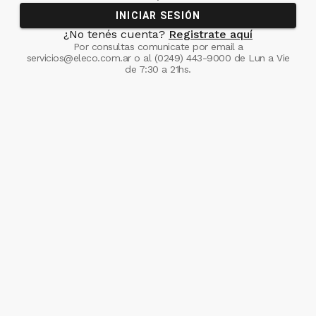
INICIAR SESIÓN
¿No tenés cuenta?
Registrate aquí
Por consultas comunicate
por email a
servicios@eleco.com.ar
o al
(0249) 443-9000
de Lun a Vie
de 7:30 a 21hs.