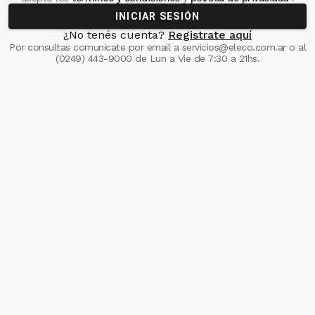
INICIAR SESIÓN
¿No tenés cuenta?
Registrate aquí
Por consultas comunicate
por email a
servicios@eleco.com.ar
o al
(0249) 443-9000
de Lun a Vie de 7:30 a 21hs.