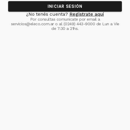
INICIAR SESIÓN
¿No tenés cuenta?
Registrate aquí
Por consultas comunicate
por email a
servicios@eleco.com.ar
o al
(0249) 443-9000
de Lun a Vie
de 7:30 a 21hs.