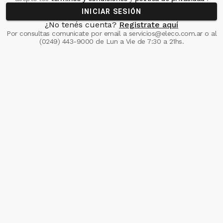
INICIAR SESIÓN
¿No tenés cuenta?
Registrate aquí
Por consultas comunicate
por email a
servicios@eleco.com.ar
o al
(0249) 443-9000
de Lun a Vie de 7:30 a 21hs.