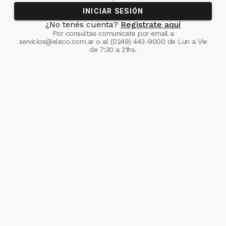
INICIAR SESIÓN
¿No tenés cuenta?
Registrate aquí
Por consultas comunicate
por email a
servicios@eleco.com.ar
o al
(0249) 443-9000
de Lun a Vie
de 7:30 a 21hs.