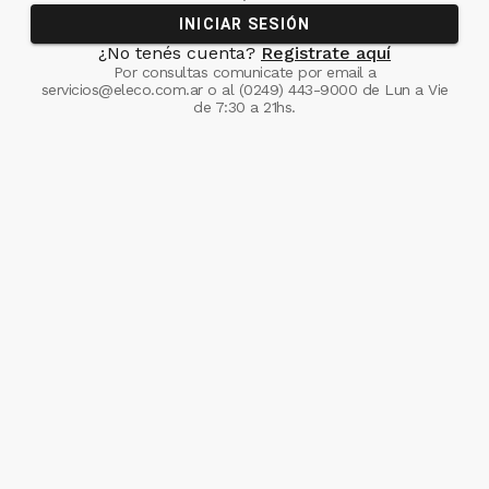
INICIAR SESIÓN
¿No tenés cuenta?
Registrate aquí
Por consultas comunicate
por email a
servicios@eleco.com.ar
o al
(0249) 443-9000
de Lun a Vie
de 7:30 a 21hs.