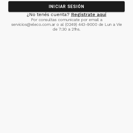
INICIAR SESIÓN
¿No tenés cuenta?
Registrate aquí
Por consultas comunicate
por email a
servicios@eleco.com.ar
o al
(0249) 443-9000
de Lun a Vie
de 7:30 a 21hs.