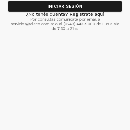
INICIAR SESIÓN
¿No tenés cuenta?
Registrate aquí
Por consultas comunicate
por email a
servicios@eleco.com.ar
o al
(0249) 443-9000
de Lun a Vie
de 7:30 a 21hs.