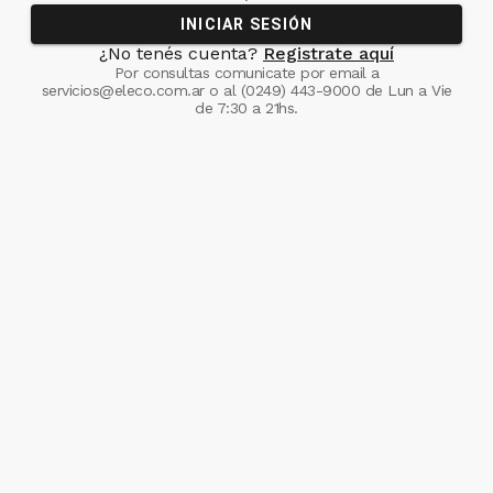
INICIAR SESIÓN
¿No tenés cuenta?
Registrate aquí
Por consultas comunicate
por email a
servicios@eleco.com.ar
o al
(0249) 443-9000
de Lun a Vie
de 7:30 a 21hs.