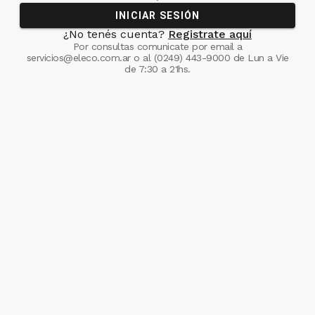
INICIAR SESIÓN
¿No tenés cuenta?
Registrate aquí
Por consultas comunicate
por email a
servicios@eleco.com.ar
o al
(0249) 443-9000
de Lun a Vie
de 7:30 a 21hs.