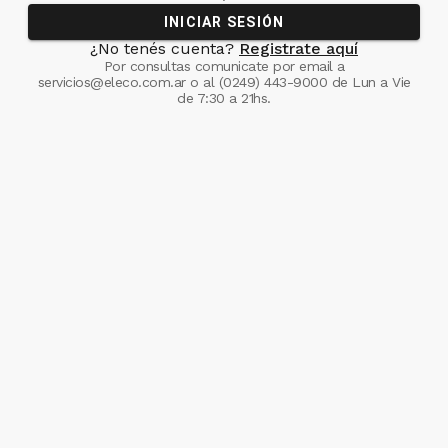
INICIAR SESIÓN
¿No tenés cuenta?
Registrate aquí
Por consultas comunicate
por email a
servicios@eleco.com.ar
o al
(0249) 443-9000
de Lun a Vie
de 7:30 a 21hs.