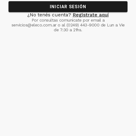
INICIAR SESIÓN
¿No tenés cuenta?
Registrate aquí
Por consultas comunicate
por email a
servicios@eleco.com.ar
o al
(0249) 443-9000
de Lun a Vie
de 7:30 a 21hs.