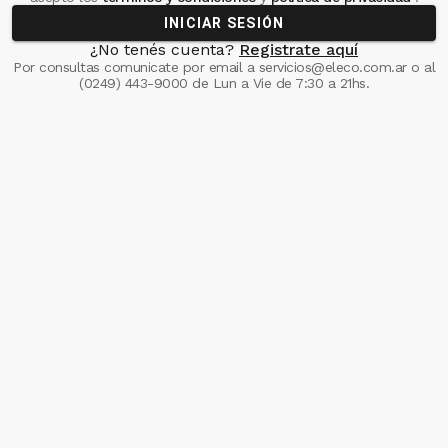
INICIAR SESIÓN
¿No tenés cuenta?
Registrate aquí
Por consultas comunicate
por email a
servicios@eleco.com.ar
o al
(0249) 443-9000
de Lun a Vie de 7:30 a 21hs.