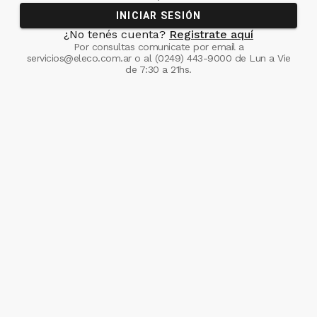
INICIAR SESIÓN
¿No tenés cuenta?
Registrate aquí
Por consultas comunicate
por email a
servicios@eleco.com.ar
o al
(0249) 443-9000
de Lun a Vie
de 7:30 a 21hs.