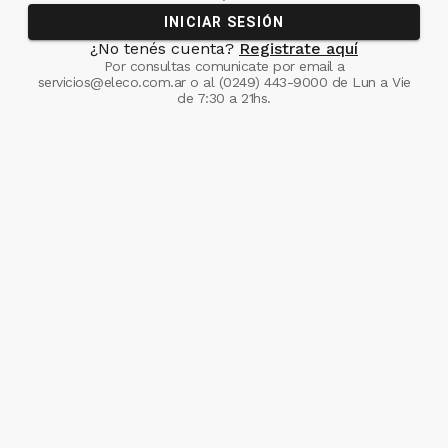
INICIAR SESIÓN
¿No tenés cuenta?
Registrate aquí
Por consultas comunicate
por email a
servicios@eleco.com.ar
o al
(0249) 443-9000
de Lun a Vie
de 7:30 a 21hs.