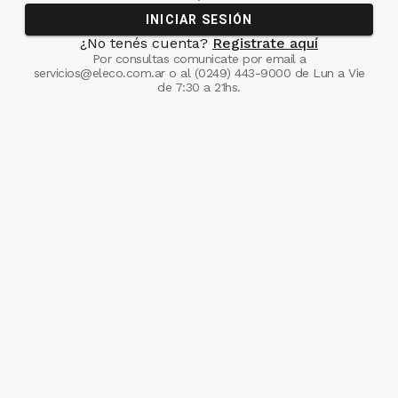
INICIAR SESIÓN
¿No tenés cuenta?
Registrate aquí
Por consultas comunicate
por email a
servicios@eleco.com.ar
o al
(0249) 443-9000
de Lun a Vie
de 7:30 a 21hs.