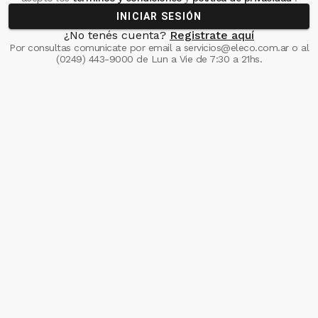
INICIAR SESIÓN
¿No tenés cuenta?
Registrate aquí
Por consultas comunicate
por email a
servicios@eleco.com.ar
o al
(0249) 443-9000
de Lun a Vie de 7:30 a 21hs.