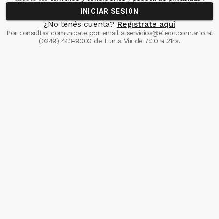
INICIAR SESIÓN
¿No tenés cuenta?
Registrate aquí
Por consultas comunicate
por email a
servicios@eleco.com.ar
o al
(0249) 443-9000
de Lun a Vie de 7:30 a 21hs.