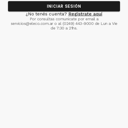
INICIAR SESIÓN
¿No tenés cuenta?
Registrate aquí
Por consultas comunicate
por email a
servicios@eleco.com.ar
o al
(0249) 443-9000
de Lun a Vie
de 7:30 a 21hs.