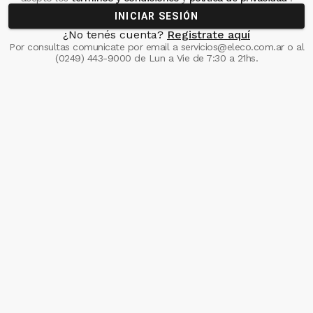
INICIAR SESIÓN
¿No tenés cuenta?
Registrate aquí
Por consultas comunicate
por email a
servicios@eleco.com.ar
o al
(0249) 443-9000
de Lun a Vie de 7:30 a 21hs.