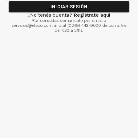
INICIAR SESIÓN
¿No tenés cuenta?
Registrate aquí
Por consultas comunicate
por email a
servicios@eleco.com.ar
o al
(0249) 443-9000
de Lun a Vie
de 7:30 a 21hs.