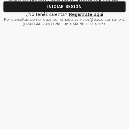
INICIAR SESIÓN
¿No tenés cuenta?
Registrate aquí
Por consultas comunicate
por email a
servicios@eleco.com.ar
o al
(0249) 443-9000
de Lun a Vie de 7:30 a 21hs.