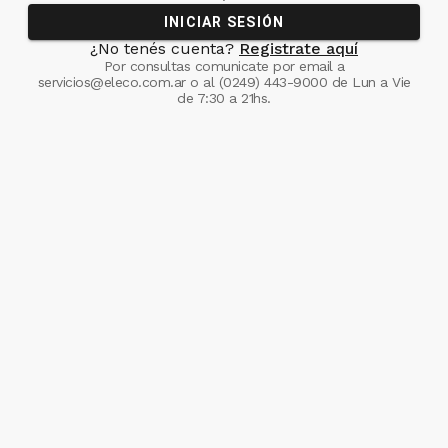
INICIAR SESIÓN
¿No tenés cuenta?
Registrate aquí
Por consultas comunicate
por email a
servicios@eleco.com.ar
o al
(0249) 443-9000
de Lun a Vie
de 7:30 a 21hs.