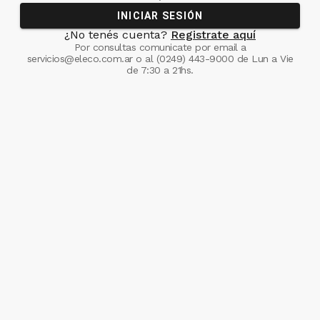
INICIAR SESIÓN
¿No tenés cuenta?
Registrate aquí
Por consultas comunicate
por email a
servicios@eleco.com.ar
o al
(0249) 443-9000
de Lun a Vie
de 7:30 a 21hs.