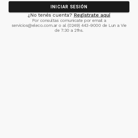
INICIAR SESIÓN
¿No tenés cuenta?
Registrate aquí
Por consultas comunicate
por email a
servicios@eleco.com.ar
o al
(0249) 443-9000
de Lun a Vie
de 7:30 a 21hs.